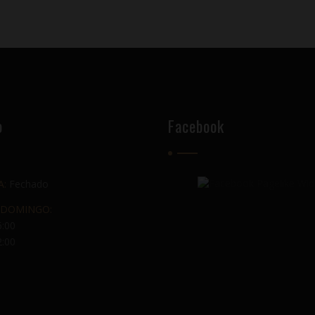
o
Facebook
A:
Fechado
 DOMINGO:
6:00
2:00