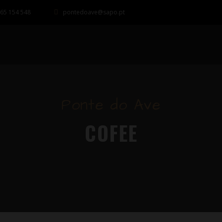
65 154 548
pontedoave@sapo.pt
Ponte do Ave
COFEE