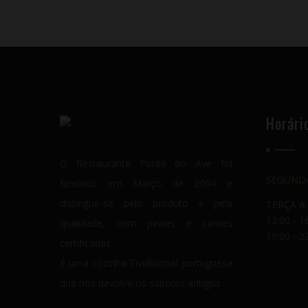
Horári
O Restaurante Ponte do Ave foi
SEGUND
fundado em Março de 2004 e
distingue-se pelo produto e pela
TERÇA A
12:00 - 1
qualidade, com peixes e carnes
19:00 - 2
certificadas.
É uma cozinha Tradicional portuguesa
que nos devolve os sabores antigos.