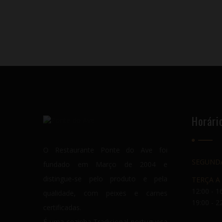
Horári
O Restaurante Ponte do Ave foi
SEGUND
fundado em Março de 2004 e
distingue-se pelo produto e pela
TERÇA A
12:00 - 1
qualidade, com peixes e carnes
19:00 - 2
certificadas.
É uma cozinha Tradicional portuguesa