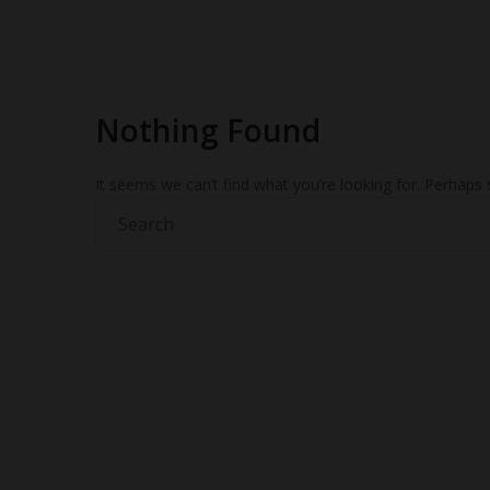
Lombo
Nothing Found
de
Salmão
It seems we can’t find what you’re looking for. Perhaps 
c/
legumes
salteados